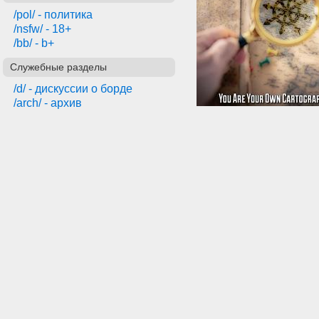
/pol/ - политика
/nsfw/ - 18+
/bb/ - b+
Служебные разделы
/d/ - дискуссии о борде
/arch/ - архив