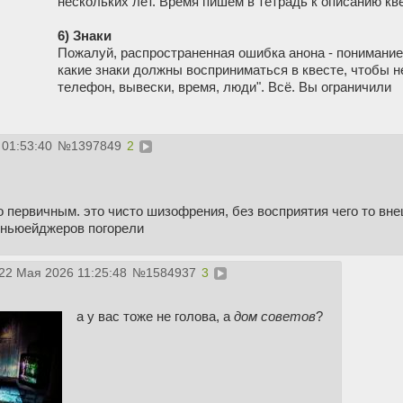
нескольких лет. Время пишем в тетрадь к описанию кв
6) Знаки
Пожалуй, распространенная ошибка анона - понимание 
какие знаки должны восприниматься в квесте, чтобы не
телефон, вывески, время, люди". Всё. Вы ограничили
 01:53:40
№
1397849
2
о первичным. это чисто шизофрения, без восприятия чего то вне
х ньюейджеров погорели
22 Мая 2026 11:25:48
№
1584937
3
а у вас тоже не голова, а
дом советов
?