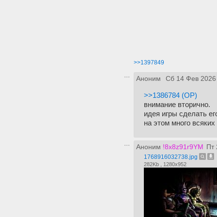
>>1397849
Аноним
Сб 14 Фев 2026
>>1386784 (OP)
внимание вторично.
идея игры сделать ег
на этом много всяки
Аноним
!8x8z91r9YM
Пт 
1768916032738.jpg
282Kb , 1280x952