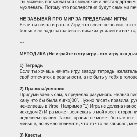
Ты можешь пользоваться смекалкой и нестандартным 
мухлевать. Потому что последствия будут самыми пе
НЕ ЗАБЫВАЙ ПРО МИР ЗА ПРЕДЕЛАМИ ИГРЫ
Если ты начал играть в Игру, это вовсе не значит, что
больше не надо затрачивать никаких усилий ни на что,
---
МЕТОДИКА (Не играйте в эту игру - это игрушка дья
1) Тетрадь
Если ты хочешь начать игру, заводи тетрадь, желател
свой отпечаток в реальности, а не быть у тебя в голове
2) Правила/условия
Придумываешь сам, в пределах разумного. Нельзя писа
хачу что бы была лигко)00". Нужно писать правила, р
нежелаешь в Игре. Например "1) Игра не должна нано
исходом 2) Игра может вовлекать в мой квест сторонн
ведением правил. Также, правил не может быть много.
меньше, но нужно понимать, что то что не записал, мо
3) Квесты