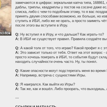
замечаются в цифрах: зеркальная капча типа, 168861,
даблы, триплы, квадриплы у постов на сосаче даже есл
списка, либо с чем-то подобным этому, то я вас поздр
принять двумя способами возможно, их больше, но изв
ступить в ИБИ, либо же не орать, а просто заиметь чё
после этого вы вступите в Игру.
Q:
Ну вступил я в Игру, и что дальше? Как играть-то?
А:
В ИБИ не существует правил. Правила создаёте вы
Q:
А какой толк от того, что играю? Какой профит я с э
А:
Это зависит только от тебя. Ответ на этот вопрос -
просто хочешь поиграть в ИБИ, то события будут скла
находить случайности очень часто. Ну, ты понял.
Q:
Какие опасности могут подстерегать меня во время
А:
Например, встреча с сущностями Игры.
Q:
Я наигрался. Как выйти из Игры?
А:
Так же, как и вошёл. Либо проорать, что выходишь,
---
ССЫЛКИ И МАТЧАСТЬ