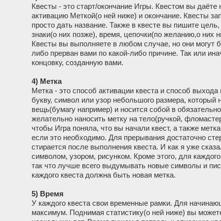
Квесты - это старт/окончание Игры. Квестом вы даёте
активацию Меткой(о ней ниже) и окончание. Квесты за
просто дать название. Также в квесте вы пишите цель
знаки(о них позже), время, цепочки(по желанию,о них н
Квесты вы выполняете в любом случае, но они могут 
либо прерван вами по какой-либо причине. Так или ин
концовку, созданную вами.
4) Метка
Метка - это способ активации квеста и способ выхода 
букву, символ или узор небольшого размера, который 
вещь(бумагу например) и носится собой в обязательно
желательно наносить метку на тело(ручкой, фломастер
чтобы Игра поняла, что вы начали квест, а также метка
если это необходимо. Для прерывания достаточно стер
стирается после выполнения квеста. И как я уже сказа
символом, узором, рисунком. Кроме этого, для каждого
так что лучше всего выдумывать новые символы и писа
каждого квеста должна быть новая метка.
5) Время
У каждого квеста свои временные рамки. Для начинающ
максимум. Поднимая статистику(о ней ниже) вы может