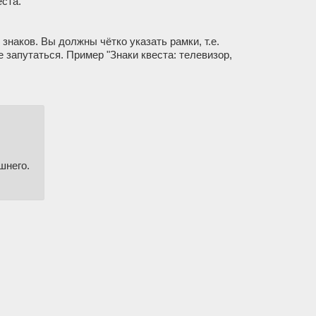
еста.
знаков. Вы должны чётко указать рамки, т.е.
 запутаться. Пример "Знаки квеста: телевизор,
шнего.