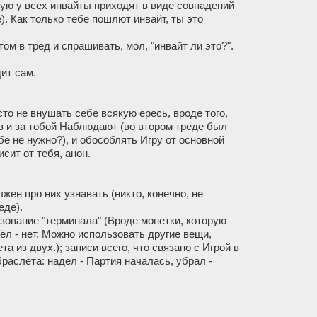
тую у всех инвайты приходят в виде совпадений
. Как только тебе пошлют инвайт, ты это
том в тред и спрашивать, мол, "инвайт ли это?".
ит сам.
сто не внушать себе всякую ересь, вроде того,
в и за тобой Наблюдают (во втором треде был
бе не нужно?), и обособлять Игру от основной
сит от тебя, анон.
ен про них узнавать (никто, конечно, не
еде).
ьзование "терминала" (Вроде монетки, которую
ёл - нет. Можно использовать другие вещи,
а из двух.); записи всего, что связано с Игрой в
аслета: надел - Партия началась, убрал -