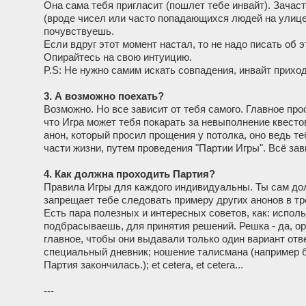
Она сама тебя пригласит (пошлет тебе инвайт). Зачас
(вроде чисел или часто попадающихся людей на улице)
почувствуешь.
Если вдруг этот момент настал, то не надо писать об э
Опирайтесь на свою интуицию.
P.S: Не нужно самим искать совпадения, инвайт приход
3. А возможно поехать?
Возможно. Но все зависит от тебя самого. Главное про
что Игра может тебя покарать за невыполнение квесто
анон, который просил прощения у потолка, оно ведь те
части жизни, путем проведения "Партии Игры". Всё зави
4. Как должна проходить Партия?
Правила Игры для каждого индивидуальны. Ты сам долж
запрещает тебе следовать примеру других анонов в тр
Есть пара полезных и интересных советов, как: испол
подбрасываешь, для принятия решений. Решка - да, ор
главное, чтобы они выдавали только один вариант ответ
специальный дневник; ношение талисмана (например бр
Партия закончилась.); et cetera, et cetera...
---