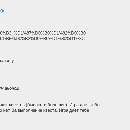
93/
0%B3_%D1%87%D0%B0%D1%82%D0%B0
0%BE%D0%B2%D0%B0%D1%80%D1%8C
шалашу.
им аноном
ьких квестов (бывают и большие). Игра дает тебе
о нет. За выполнение квеста, Игра дает тебе