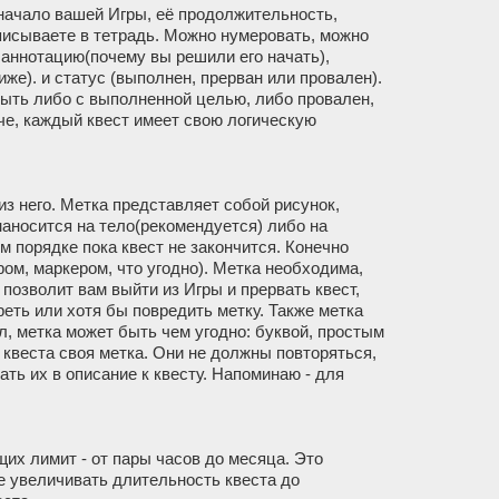
 начало вашей Игры, её продолжительность,
писываете в тетрадь. Можно нумеровать, можно
, аннотацию(почему вы решили его начать),
иже). и статус (выполнен, прерван или провален).
быть либо с выполненной целью, либо провален,
аче, каждый квест имеет свою логическую
из него. Метка представляет собой рисунок,
наносится на тело(рекомендуется) либо на
м порядке пока квест не закончится. Конечно
ом, маркером, что угодно). Метка необходима,
 позволит вам выйти из Игры и прервать квест,
еть или хотя бы повредить метку. Также метка
л, метка может быть чем угодно: буквой, простым
 квеста своя метка. Они не должны повторяться,
ть их в описание к квесту. Напоминаю - для
их лимит - от пары часов до месяца. Это
е увеличивать длительность квеста до