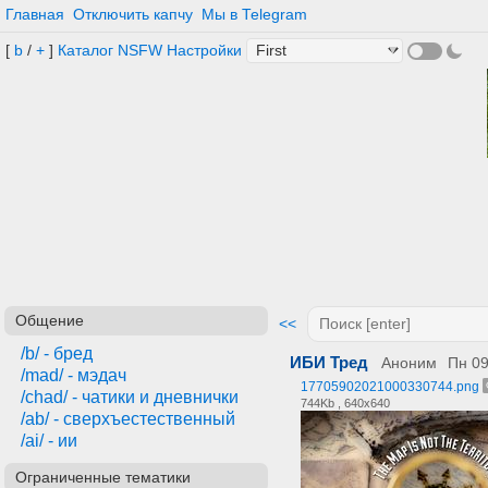
Главная
Отключить капчу
Мы в Telegram
[
b
/
+
]
Каталог
NSFW
Настройки
Общение
<<
/b/ - бред
ИБИ Тред
Аноним
Пн 09
/mad/ - мэдач
17705902021000330744.png
/сhad/ - чатики и дневнички
744Kb , 640x640
/ab/ - сверхъестественный
/ai/ - ии
Ограниченные тематики