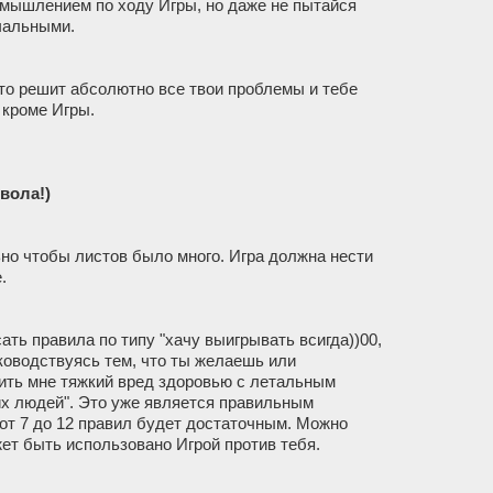
мышлением по ходу Игры, но даже не пытайся
чальными.
 это решит абсолютно все твои проблемы и тебе
 кроме Игры.
вола!)
ьно чтобы листов было много. Игра должна нести
.
ть правила по типу "хачу выигрывать всигда))00,
уководствуясь тем, что ты желаешь или
сить мне тяжкий вред здоровью с летальным
их людей". Это уже является правильным
 от 7 до 12 правил будет достаточным. Можно
жет быть использовано Игрой против тебя.