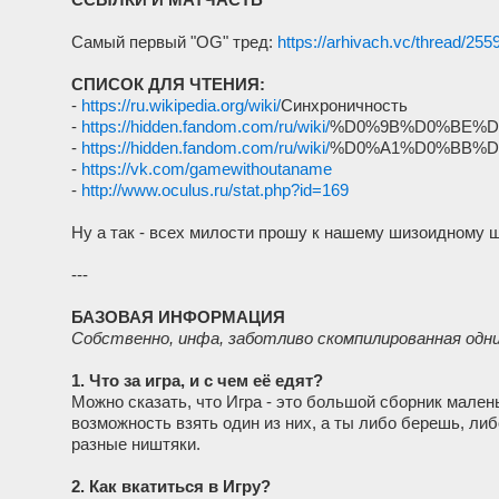
Самый первый "OG" тред:
https://arhivach.vc/thread/255
СПИСОК ДЛЯ ЧТЕНИЯ:
-
https://ru.wikipedia.org/wiki/
Синхроничность
-
https://hidden.fandom.com/ru/wiki/
%D0%9B%D0%BE%D
-
https://hidden.fandom.com/ru/wiki/
%D0%A1%D0%BB%D
-
https://vk.com/gamewithoutaname
-
http://www.oculus.ru/stat.php?id=169
Ну а так - всех милости прошу к нашему шизоидному 
---
БАЗОВАЯ ИНФОРМАЦИЯ
Собственно, инфа, заботливо скомпилированная одн
1. Что за игра, и с чем её едят?
Можно сказать, что Игра - это большой сборник мален
возможность взять один из них, а ты либо берешь, либ
разные ништяки.
2. Как вкатиться в Игру?