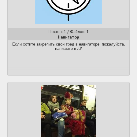
что "высосали" как будто?
- Техники анти-гаввах
- Теории: кто девелопер фермы? Бог-садист? Рептилоиды?
Мы сами в более высшей симуляции?
Тред живой, кидайте всё: шизу, мемы, личные истории и
пруфы.
Постов: 1 / Файлов: 1
Навигатор
Если хотите закрепить свой тред в навигаторе, пожалуйста,
напишите в /d/