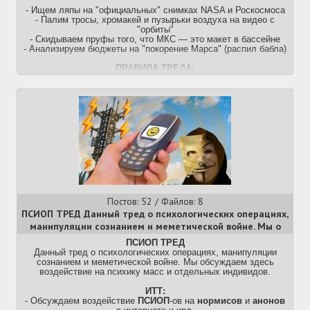
- Ищем ляпы на "официальных" снимках NASA и Роскосмоса
- Палим тросы, хромакей и пузырьки воздуха на видео с
"орбиты"
- Скидываем пруфы того, что МКС — это макет в бассейне
- Анализируем бюджеты на "покорение Марса" (распил бабла)
ПРАВИЛА ТРЕДА:
- Плоскоземельщики просьба не беспокоить — тут обсуждаем
фейковость полетов, а не формы планет
Постов: 52 / Файлов: 8
ПСИОП ТРЕД Данный тред о психологических операциях,
манипуляции сознанием и меметической войне. Мы о
ПСИОП ТРЕД
Данный тред о психологических операциях, манипуляции
сознанием и меметической войне. Мы обсуждаем здесь
воздействие на психику масс и отдельных индивидов.
ИТТ:
- Обсуждаем воздействие
ПСИОП
-ов на
нормисов
и
анонов