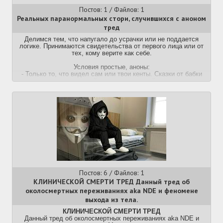
Постов: 1 / Файлов: 1
Реальных паранормальных стори, случившихся с аноном
тред
Делимся тем, что напугало до усрачки или не поддается
логике. Принимаются свидетельства от первого лица или от
тех, кому верите как себе.
Условия простые, аноны:
- Только то, что видел сам или твои кенты. Сказки от бабки
спидозной шлюхи идут нахуй.
- Если ты был пьян, на приколе или ходил пешком под стол -
твои показания аннулируются.
- Мамкины писатели и графоманы, выдумывающие сюжеты на
ходу, могут скипать тред.
Дискасс.
Постов: 6 / Файлов: 1
КЛИНИЧЕСКОЙ СМЕРТИ ТРЕД Данный тред об
околосмертных переживаниях aka NDE и феномене
выхода из тела.
КЛИНИЧЕСКОЙ СМЕРТИ ТРЕД
Данный тред об околосмертных переживаниях aka NDE и