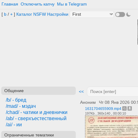
Главная
Отключить капчу
Мы в Telegram
[
b
/
+
]
Каталог
NSFW
Настройки
Общение
<<
/b/ - бред
Аноним
Чт 08 Янв 2026 00:
/mad/ - мэдач
1631704655909.mp4
/сhad/ - чатики и дневнички
197Kb , 360x140 , 00:00:10
/ab/ - сверхъестественный
/ai/ - ии
Ограниченные тематики