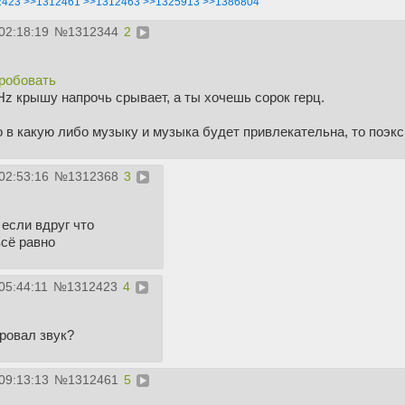
2423
>>1312461
>>1312463
>>1325913
>>1386804
02:18:19
№
1312344
2
робовать
Hz крышу напрочь срывает, а ты хочешь сорок герц.
 в какую либо музыку и музыка будет привлекательна, то поэк
02:53:16
№
1312368
3
если вдруг что
всё равно
05:44:11
№
1312423
4
ровал звук?
09:13:13
№
1312461
5