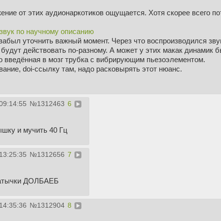
жение от этих аудионаркотиков ощущается. Хотя скорее всего по
 звук по научному описанию
 забыл уточнить важный момент. Через что воспроизводился зву
будут действовать по-разному. А может у этих макак динамик 
то введённая в мозг трубка с вибрирующим пьезоэлементом.
ание, doi-ссылку там, надо расковырять этот нюанс.
09:14:55
№
1312463
6
ышку и мучить 40 Гц
13:25:35
№
1312656
7
затычки ДОЛБАЕБ
14:35:36
№
1312904
8