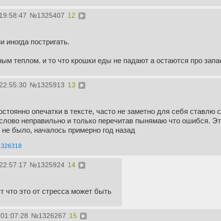
19:58:47
№
1325407
12
 иногда постригать.
м теплом. и то что крошки еды не падают а остаются про запа
22:55:30
№
1325913
13
остоянно опечатки в тексте, часто не заметно для себя ставлю с
 слово неправильно и только перечитав пынямаю что ошибся. Э
 не было, началось примерно год назад
1326318
22:57:17
№
1325924
14
т что это от стресса может быть
 01:07:28
№
1326267
15