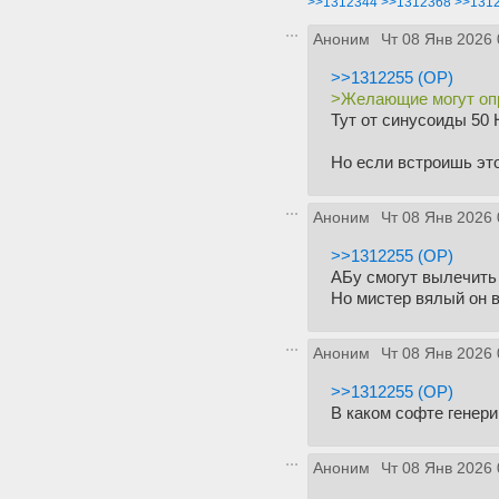
>>1312344
>>1312368
>>131
Аноним
Чт 08 Янв 2026 
>>1312255 (OP)
>Желающие могут оп
Тут от синусоиды 50 
Но если встроишь это
Аноним
Чт 08 Янв 2026 
>>1312255 (OP)
АБу смогут вылечить 
Но мистер вялый он 
Аноним
Чт 08 Янв 2026 
>>1312255 (OP)
В каком софте генери
Аноним
Чт 08 Янв 2026 