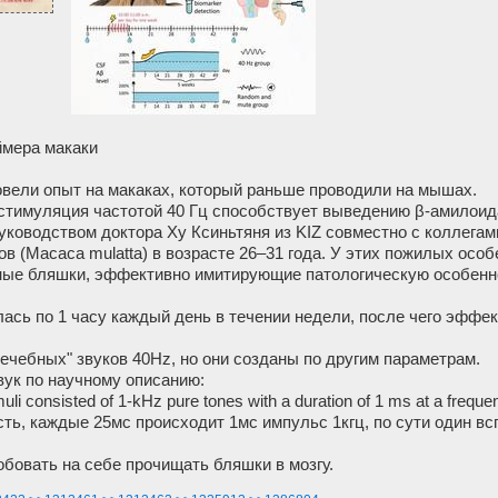
ймера макаки
овели опыт на макаках, который раньше проводили на мышах.
стимуляция частотой 40 Гц способствует выведению β-амилоида
ководством доктора Ху Ксиньтяня из KIZ совместно с коллегам
в (Macaca mulatta) в возрасте 26–31 года. У этих пожилых осо
ые бляшки, эффективно имитирующие патологическую особенно
сь по 1 часу каждый день в течении недели, после чего эффек
ечебных" звуков 40Hz, но они созданы по другим параметрам.
вук по научному описанию:
uli consisted of 1-kHz pure tones with a duration of 1 ms at a freque
о есть, каждые 25мс происходит 1мс импульс 1кгц, по сути один в
бовать на себе прочищать бляшки в мозгу.