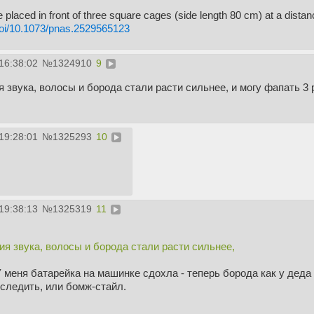
placed in front of three square cages (side length 80 cm) at a dista
doi/10.1073/pnas.2529565123
16:38:02
№
1324910
9
звука, волосы и борода стали расти сильнее, и могу фапать 3 р
19:28:01
№
1325293
10
19:38:13
№
1325319
11
я звука, волосы и борода стали расти сильнее,
У меня батарейка на машинке сдохла - теперь борода как у деда
и следить, или бомж-стайл.