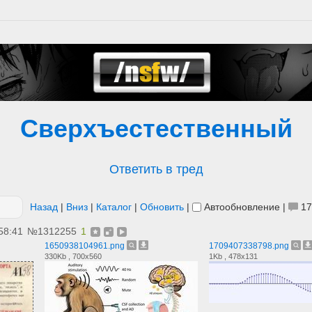
Сверхъестественный
Ответить в тред
Назад
|
Вниз
|
Каталог
|
Обновить
|
Автообновление
|
17
58:41
№
1312255
1
1650938104961.png
1709407338798.png
330Kb , 700x560
1Kb , 478x131