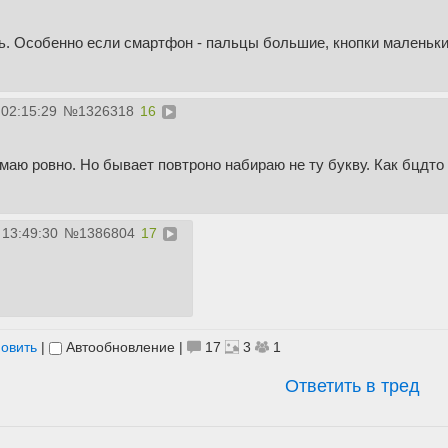
ь. Особенно если смартфон - пальцы большие, кнопки маленьки
 02:15:29
№
1326318
16
аю ровно. Но бывает повтроно набираю не ту букву. Как бцдто
 13:49:30
№
1386804
17
овить
|
Автообновление
|
17
3
1
Ответить в тред