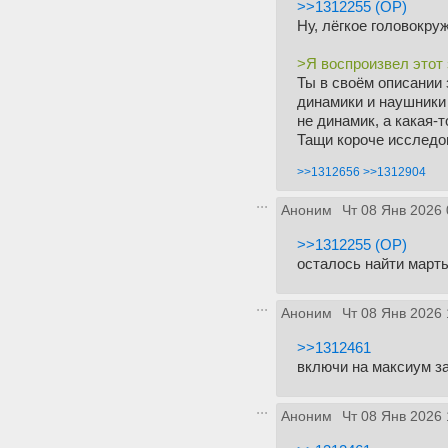
>>1312255 (OP)
Ну, лёгкое головокру
>Я воспроизвел этот
Ты в своём описании
динамики и наушники 
не динамик, а какая-
Тащи короче исследов
>>1312656
>>1312904
Аноним
Чт 08 Янв 2026 
>>1312255 (OP)
осталось найти март
Аноним
Чт 08 Янв 2026 
>>1312461
включи на максиум 
Аноним
Чт 08 Янв 2026 