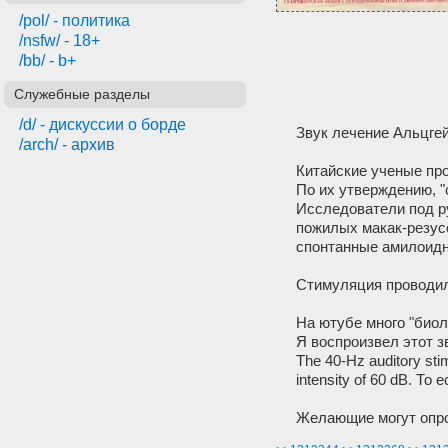
/pol/ - политика
/nsfw/ - 18+
/bb/ - b+
Служебные разделы
/d/ - дискуссии о борде
Звук лечение Альцге
/arch/ - архив
Китайские ученые пр
По их утверждению, "
Исследователи под ру
пожилых макак-резусо
спонтанные амилоидн
Стимуляция проводила
На ютубе много "биол
Я воспроизвел этот з
The 40-Hz auditory stim
intensity of 60 dB. Т
Желающие могут опро