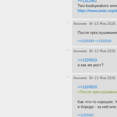
>>1312461
Two loudspeakers were 
https://www.pnas.org/
Аноним
Вт 13 Янв 2026 
После прослушивания 
>>1325293
>>1325319
Аноним
Вт 13 Янв 2026 
>>1324910
а как же рост?
Аноним
Вт 13 Янв 2026 
>>1324910
>После прослушивани
Как что-то хорошее. 
в бороде - за ней ил
>>1325407