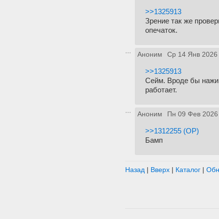
>>1325913
Зрение так же провер
опечаток.
Аноним
Ср 14 Янв 2026
>>1325913
Сейм. Вроде бы нажим
работает.
Аноним
Пн 09 Фев 2026
>>1312255 (OP)
Бамп
Назад
|
Вверх
|
Каталог
|
Обн