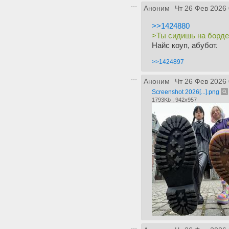
Аноним
Чт 26 Фев 2026 
>>1424880
>Ты сидишь на борде
Найс коуп, абубот.
>>1424897
Аноним
Чт 26 Фев 2026 
Screenshot 2026[...].png
1793Kb , 942x957