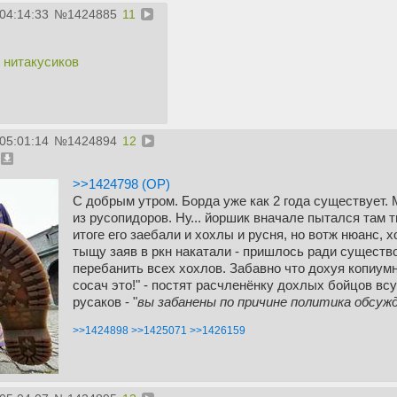
04:14:33
№
1424885
11
 нитакусиков
05:01:14
№
1424894
12
>>1424798 (OP)
С добрым утром. Борда уже как 2 года существует. 
из русопидоров. Ну... йоршик вначале пытался там т
итоге его заебали и хохлы и русня, но вотж нюанс, 
тыщу заяв в ркн накатали - пришлось ради существо
перебанить всех хохлов. Забавно что дохуя копиум
сосач это!" - постят расчленёнку дохлых бойцов всу 
русаков - "
вы забанены по причине политика обсужд
>>1424898
>>1425071
>>1426159