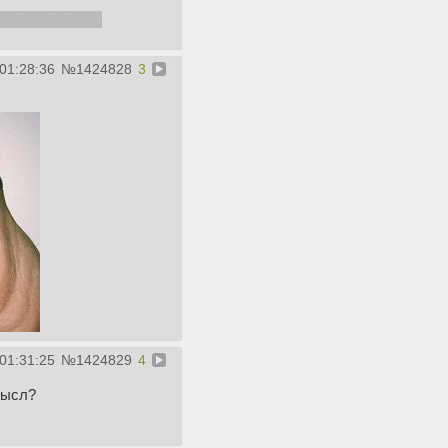
ЗОБРАТЬСЯ!!
01:28:36
№
1424828
3
01:31:25
№
1424829
4
иысл?