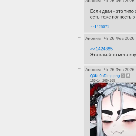
Аноним
Чт 26 Фев 2026 
Если двач - это типо
есть тоже полностью 
>>1425071
Аноним
Чт 26 Фев 2026 
>>1424885
Это какой-то мета ко
Аноним
Чт 26 Фев 2026 
Q3Ku0aDlmp.png
155Kb , 265x265