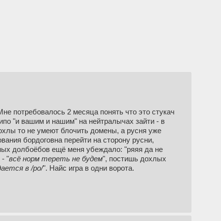
Мне потребовалось 2 месяца понять что это стукач
ипо "и вашим и нашим" на нейтралычах зайти - в
хохлы то не умеют блочить домены, а русня уже
вания бордоговна перейти на сторону русни,
ных долбоёбов ещё меня убеждало: "ряяя да не
- "
всё норм тереть не будем
", постишь дохлых
ается в /po/
". Найс игра в одни ворота.