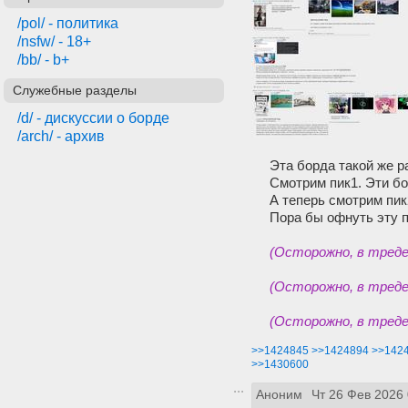
/pol/ - политика
/nsfw/ - 18+
/bb/ - b+
Служебные разделы
/d/ - дискуссии о борде
/arch/ - архив
Эта борда такой же р
Смотрим пик1. Эти бо
А теперь смотрим пи
Пора бы офнуть эту 
(Осторожно, в тред
(Осторожно, в тред
(Осторожно, в тред
>>1424845
>>1424894
>>142
>>1430600
Аноним
Чт 26 Фев 2026 