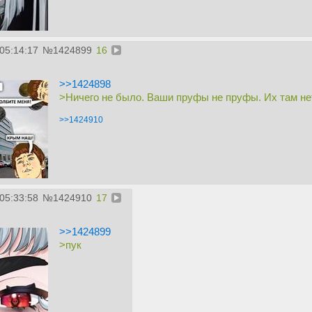
05:14:17
№
1424899
16
>>1424898
>Ничего не было. Ваши пруфы не пруфы. Их там нет.
>>1424910
05:33:58
№
1424910
17
>>1424899
>пук