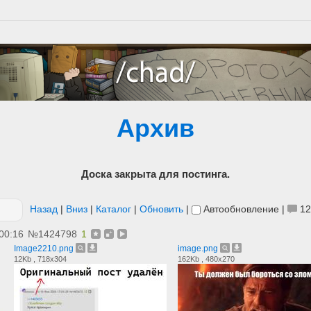
Архив
Доска закрыта для постинга.
Назад
|
Вниз
|
Каталог
|
Обновить
|
Автообновление
|
12
00:16
№
1424798
1
Image2210.png
image.png
12Kb , 718x304
162Kb , 480x270