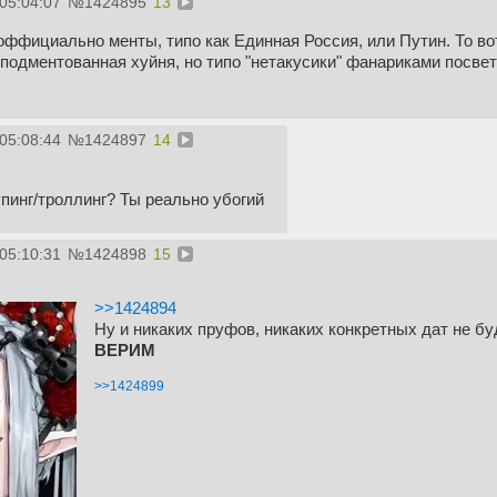
05:04:07
№
1424895
13
 оффициально менты, типо как Единная Россия, или Путин. То вот
подментованная хуйня, но типо "нетакусики" фанариками посвет
05:08:44
№
1424897
14
упинг/троллинг? Ты реально убогий
05:10:31
№
1424898
15
>>1424894
Ну и никаких пруфов, никаких конкретных дат не бу
ВЕРИМ
>>1424899