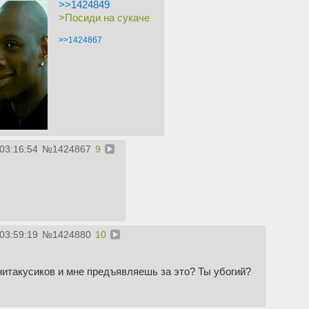
>>1424849
>Посиди на сукаче
>>1424867
03:16:54
№
1424867
9
03:59:19
№
1424880
10
нитакусиков и мне предъявляешь за это? Ты убогий?