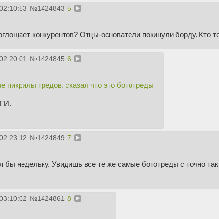
02:10:53
№
1424843
5
оглощает конкурентов? Отцы-основатели покинули борду. Кто те
02:20:01
№
1424845
6
 пикрилы тредов, сказал что это бототреды
ГИ.
02:23:12
№
1424849
7
я бы недельку. Увидишь все те же самые бототреды с точно так
03:10:02
№
1424861
8