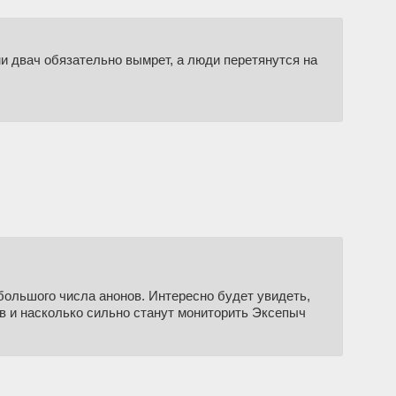
 двач обязательно вымрет, а люди перетянутся на
большого числа анонов. Интересно будет увидеть,
ов и насколько сильно станут мониторить Эксепыч