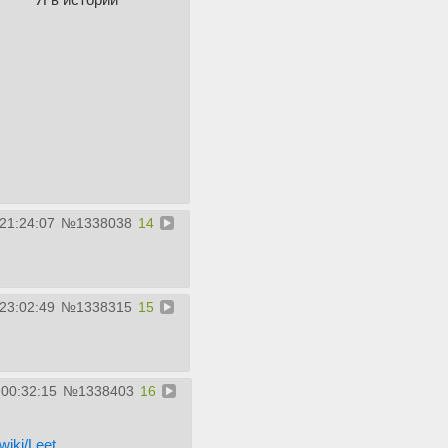
21:24:07
№
1338038
14
23:02:49
№
1338315
15
 00:32:15
№
1338403
16
/wiki/Leet