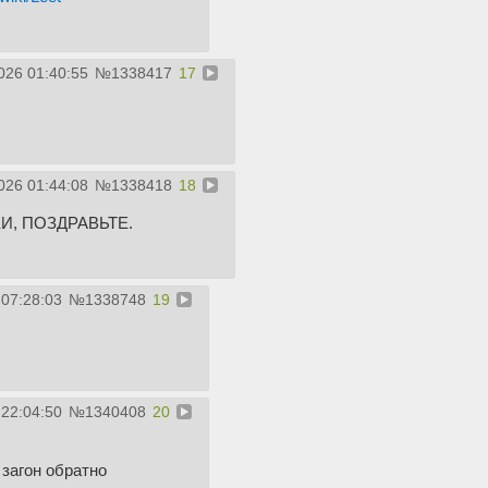
026 01:40:55
№
1338417
17
026 01:44:08
№
1338418
18
И, ПОЗДРАВЬТЕ.
 07:28:03
№
1338748
19
 22:04:50
№
1340408
20
загон обратно