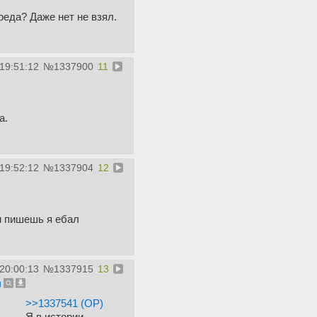
реда? Даже нет не взял.
19:51:12
№
1337900
11
а.
19:52:12
№
1337904
12
н пишешь я ебал
20:00:13
№
1337915
13
g
>>1337541 (OP)
Я в истории