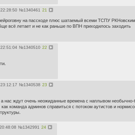
 22:28:50
№
1340461
21
 нейроговну на пасскоде плюс шатаемый всеми ТСПУ РКНовскими
бще всё летает и не как раньше по ВПН приходилось заходить
 22:51:04
№
1340510
22
ти.
 23:12:17
№
1340538
23
, а нас ждут очень неожиданные времена с наплывом необычно-
, как команда админов справиться с потоком аутистов и нормис
труктуры.
20:48:08
№
1342991
24