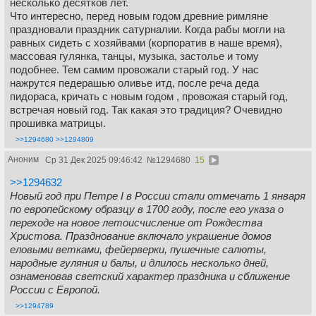
несколько десятков лет.
Что интересно, перед новым годом древние римляне
праздновали праздник сатурналии. Когда рабы могли на
равных сидеть с хозяйвами (корпоратив в наше время),
массовая гулянка, танцы, музыка, застолье и тому
подобнее. Тем самим провожали старый год. У нас
нажрутся педерашью оливье итд, после реча деда
пидораса, кричать с новым годом , провожая старый год,
встречая новый год. Так какая это традиция? Очевидно
прошивка матрицы.
>>1294680
>>1294809
Аноним
Ср 31 Дек 2025 09:46:42
№
1294680
15
>>1294632
Новый год при Петре I в России стали отмечать 1 января
по европейскому образцу в 1700 году, после его указа о
переходе на новое летоисчисление от Рождества
Христова. Празднование включало украшение домов
еловыми ветками, фейерверки, пушечные салюты,
народные гуляния и балы, и длилось несколько дней,
ознаменовав светский характер праздника и сближение
России с Европой.
>>1294789