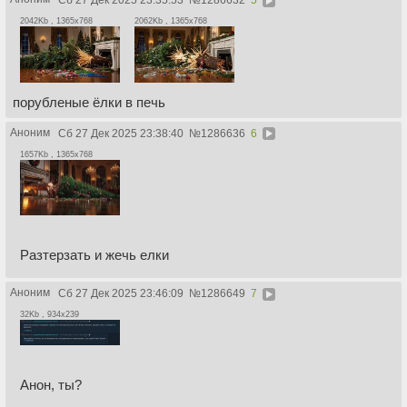
Сб 27 Дек 2025 23:35:53
№
1286632
5
2042Kb , 1365x768
2062Kb , 1365x768
порубленые ёлки в печь
Аноним
Сб 27 Дек 2025 23:38:40
№
1286636
6
1657Kb , 1365x768
Разтерзать и жечь елки
Аноним
Сб 27 Дек 2025 23:46:09
№
1286649
7
32Kb , 934x239
Анон, ты?