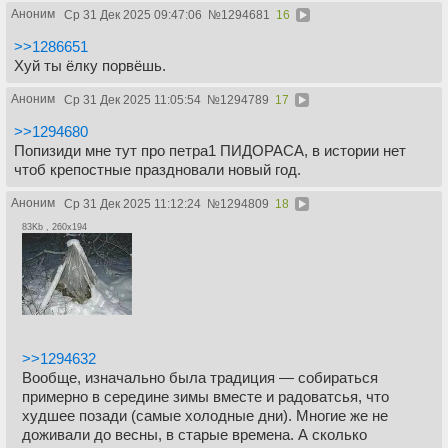
Аноним
Ср 31 Дек 2025 09:47:06
№
1294681
16
>>1286651
Хуй ты ёлку порвёшь.
Аноним
Ср 31 Дек 2025 11:05:54
№
1294789
17
>>1294680
Попизиди мне тут про петра1 ПИДОРАСА, в истории нет
чтоб крепостные праздновали новый год.
Аноним
Ср 31 Дек 2025 11:12:24
№
1294809
18
83Kb , 260x194
>>1294632
Вообще, изначально была традиция — собираться
примерно в середине зимы вместе и радоватсья, что
худшее позади (самые холодные дни). Многие же не
доживали до весны, в старые времена. А сколько