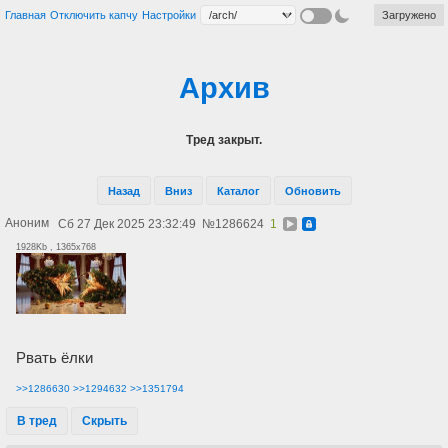
Главная
Отключить капчу
Настройки
Загружено
Архив
Тред закрыт.
Назад
Вниз
Каталог
Обновить
Аноним
Сб 27 Дек 2025 23:32:49
№
1286624
1
1928Kb , 1365x768
Рвать ёлки
>>1286630
>>1294632
>>1351794
В тред
Скрыть