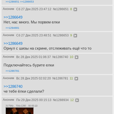
>>1286651
>>1286653
Аноним
Сб 27 Дек 2025 23:47:12
№
1286651
8
>>1286649
Нет, нас много. Мы порвем елки
>>1294681
Аноним
Сб 27 Дек 2025 23:48:51
№
1286653
9
>>1286649
Орнул с шизы на скрине, отслеживать ещё что то
Аноним
Вс 28 Дек 2025 01:06:37
№
1286740
10
Подключайтесь бурите елки
>>1286781
Аноним
Вс 28 Дек 2025 02:02:20
№
1286781
11
>>1286740
че тебе ёлки сделали?
Аноним
Пн 29 Дек 2025 00:15:13
№
1288934
12
3175Kb , 704x1280 , 00:00:10