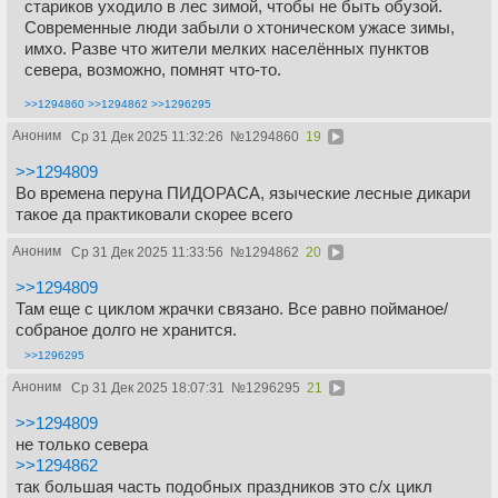
стариков уходило в лес зимой, чтобы не быть обузой.
Современные люди забыли о хтоническом ужасе зимы,
имхо. Разве что жители мелких населённых пунктов
севера, возможно, помнят что-то.
>>1294860
>>1294862
>>1296295
Аноним
Ср 31 Дек 2025 11:32:26
№
1294860
19
>>1294809
Во времена перуна ПИДОРАСА, языческие лесные дикари
такое да практиковали скорее всего
Аноним
Ср 31 Дек 2025 11:33:56
№
1294862
20
>>1294809
Там еще с циклом жрачки связано. Все равно пойманое/
собраное долго не хранится.
>>1296295
Аноним
Ср 31 Дек 2025 18:07:31
№
1296295
21
>>1294809
не только севера
>>1294862
так большая часть подобных праздников это с/х цикл