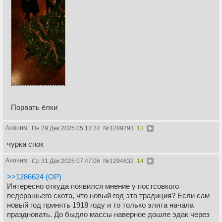
Порвать ёлки
Аноним
Пн 29 Дек 2025 05:13:24
№
1289293
13
чурка спок
Аноним
Ср 31 Дек 2025 07:47:06
№
1294632
14
>>1286624 (OP)
Интересно откуда появился мнение у постсовкого
педерашьего скота, что новый год это традиция? Если сам
новый год принять 1918 году и то только элита начала
праздновать. До быдло массы наверное дошле эдак через