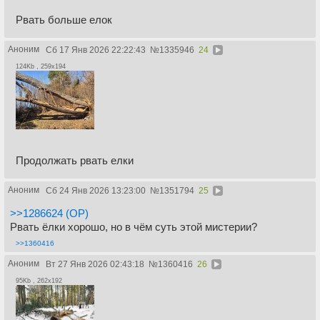
Рвать больше елок
Аноним
Сб 17 Янв 2026 22:22:43
№
1335946
24
124Kb , 259x194
Продолжать рвать елки
Аноним
Сб 24 Янв 2026 13:23:00
№
1351794
25
>>1286624 (OP)
Рвать ёлки хорошо, но в чём суть этой мистерии?
>>1360416
Аноним
Вт 27 Янв 2026 02:43:18
№
1360416
26
95Kb , 262x192