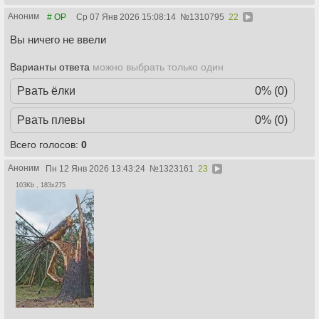
Аноним
# OP
Ср 07 Янв 2026 15:08:14
№
1310795
22
Вы ничего не ввели
Варианты ответа
можно выбрать только один
Рвать ёлки
0% (0)
Рвать плевы
0% (0)
Всего голосов:
0
Аноним
Пн 12 Янв 2026 13:43:24
№
1323161
23
103Kb , 183x275