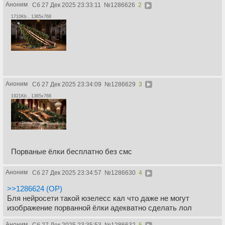
Аноним
Сб 27 Дек 2025 23:33:11
№
1286626
2
1710Kb , 1365x768
Аноним
Сб 27 Дек 2025 23:34:09
№
1286629
3
1921Kb , 1365x768
Порваные ёлки бесплатно без смс
Аноним
Сб 27 Дек 2025 23:34:57
№
1286630
4
>>1286624 (OP)
Бля нейросети такой юзелесс кал что даже не могут
изображение порванной ёлки адекватно сделать лол
Аноним