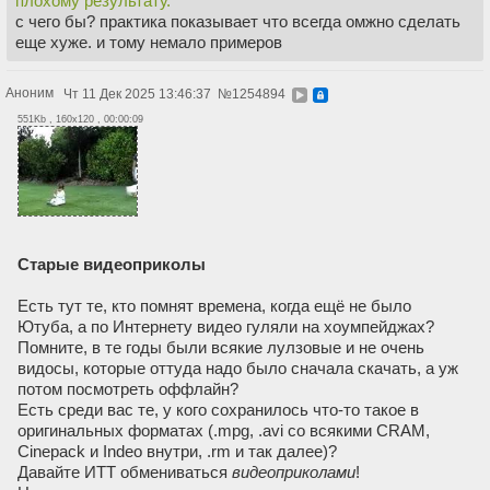
плохому результату.
с чего бы? практика показывает что всегда омжно сделать
еще хуже. и тому немало примеров
Аноним
Чт 11 Дек 2025 13:46:37
№
1254894
551Kb , 160x120 , 00:00:09
Старые видеоприколы
Есть тут те, кто помнят времена, когда ещё не было
Ютуба, а по Интернету видео гуляли на хоумпейджах?
Помните, в те годы были всякие лулзовые и не очень
видосы, которые оттуда надо было сначала скачать, а уж
потом посмотреть оффлайн?
Есть среди вас те, у кого сохранилось что-то такое в
оригинальных форматах (.mpg, .avi со всякими CRAM,
Cinepack и Indeo внутри, .rm и так далее)?
Давайте ИТТ обмениваться
видеоприколами
!