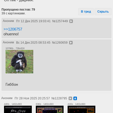
Пропущено постов: 79
В тред
Скрыть
39 с картинками.
Аноним
Пт 12 Дек 2025 19:03:41
№
1257449
>>1206757
ohuenno!
Аноним
Вс 14 Дек 2025 08:53:45
№
1260659
1079Kb , 736x624
Гиббон
Аноним
Пт 28 Ноя 2025 20:25:57
№
1228795
44Kb , 1402x993
63Kb , 1402x993
41Kb , 1402x993