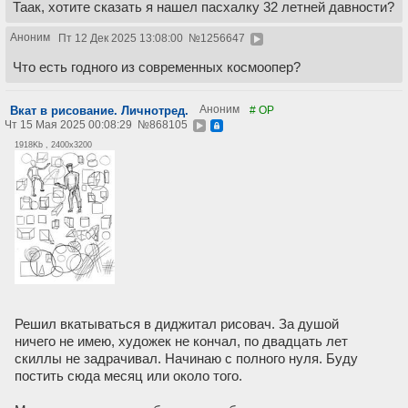
Таак, хотите сказать я нашел пасхалку 32 летней давности?
Аноним
Пт 12 Дек 2025 13:08:00
№
1256647
Что есть годного из современных космоопер?
Аноним
Вкат в рисование. Личнотред.
# OP
Чт 15 Мая 2025 00:08:29
№
868105
1918Kb , 2400x3200
Решил вкатываться в диджитал рисовач. За душой
ничего не имею, художек не кончал, по двадцать лет
скиллы не задрачивал. Начинаю с полного нуля. Буду
постить сюда месяц или около того.