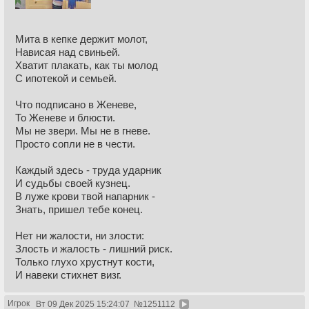
Мита в кепке держит молот,
Нависая над свиньей.
Хватит плакать, как ты молод
С ипотекой и семьей.
Что подписано в Женеве,
То Женеве и блюсти.
Мы не звери. Мы не в гневе.
Просто сопли не в чести.
Каждый здесь - труда ударник
И судьбы своей кузнец.
В луже крови твой напарник -
Знать, пришел тебе конец.
Нет ни жалости, ни злости:
Злость и жалость - лишний риск.
Только глухо хрустнут кости,
И навеки стихнет визг.
Игрок
Вт 09 Дек 2025 15:24:07
№
1251112