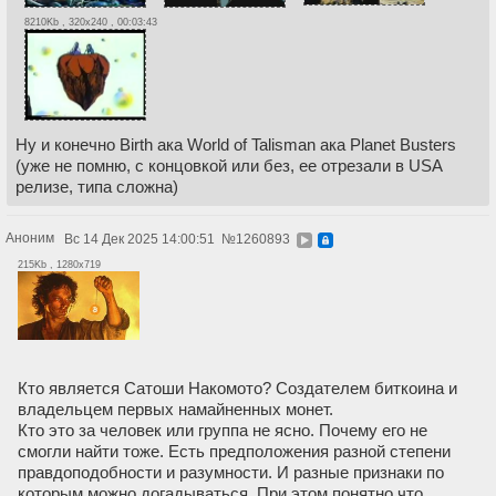
8210Kb , 320x240 , 00:03:43
Ну и конечно Birth ака World of Talisman ака Planet Busters
(уже не помню, с концовкой или без, ее отрезали в USA
релизе, типа сложна)
Аноним
Вс 14 Дек 2025 14:00:51
№
1260893
215Kb , 1280x719
Кто является Сатоши Накомото? Создателем биткоина и
владельцем первых намайненных монет.
Кто это за человек или группа не ясно. Почему его не
смогли найти тоже. Есть предположения разной степени
правдоподобности и разумности. И разные признаки по
которым можно догадываться. При этом понятно что