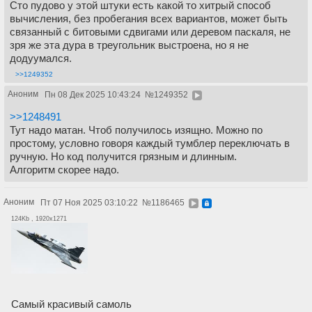
Сто пудово у этой штуки есть какой то хитрый способ
вычисления, без пробегания всех вариантов, может быть
связанный с битовыми сдвигами или деревом паскаля, не
зря же эта дура в треугольник выстроена, но я не
додуумался.
>>1249352
Аноним
Пн 08 Дек 2025 10:43:24
№
1249352
>>1248491
Тут надо матан. Чтоб получилось изящно. Можно по
простому, условно говоря каждый тумблер переключать в
ручную. Но код получится грязным и длинным.
Алгоритм скорее надо.
Аноним
Пт 07 Ноя 2025 03:10:22
№
1186465
124Kb , 1920x1271
Самый красивый самоль