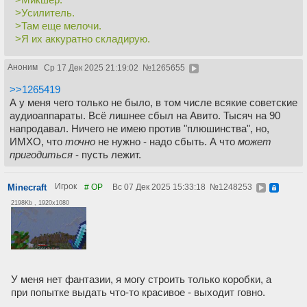
>Усилитель.
>Там еще мелочи.
>Я их аккуратно складирую.
Аноним
Ср 17 Дек 2025 21:19:02
№
1265655
>>1265419
А у меня чего только не было, в том числе всякие советские
аудиоаппараты. Всё лишнее сбыл на Авито. Тысяч на 90
напродавал. Ничего не имею против "плюшинства", но,
ИМХО, что
точно
не нужно - надо сбыть. А что
может
пригодиться
- пусть лежит.
Игрок
Minecraft
# OP
Вс 07 Дек 2025 15:33:18
№
1248253
2198Kb , 1920x1080
У меня нет фантазии, я могу строить только коробки, а
при попытке выдать что-то красивое - выходит говно.