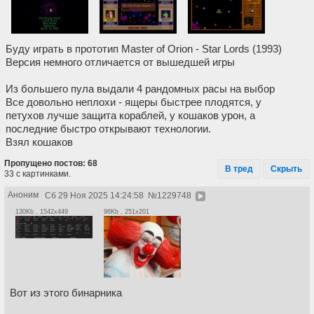
Буду играть в прототип Master of Orion - Star Lords (1993)
Версия немного отличается от вышедшей игры
Из большего пула выдали 4 рандомных расы на выбор
Все довольно неплохи - ящеры быстрее плодятся, у
петухов лучше защита кораблей, у кошаков урон, а
последние быстро открывают технологии.
Взял кошаков
Пропущено постов: 68
В тред
Скрыть
33 с картинками.
Аноним
Сб 29 Ноя 2025 14:24:58
№
1229748
130Kb , 1542x449
96Kb , 251x201
Вот из этого бинарника