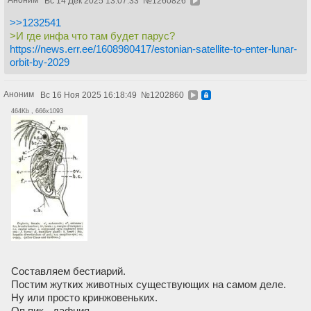
Вс 14 Дек 2025 13:07:33
№
1260826
>>1232541
>И где инфа что там будет парус?
https://news.err.ee/1608980417/estonian-satellite-to-enter-lunar-
orbit-by-2029
Аноним
Вс 16 Ноя 2025 16:18:49
№
1202860
464Kb , 666x1093
Составляем бестиарий.
Постим жутких животных существующих на самом деле.
Ну или просто кринжовеньких.
Оп пик - дафния.