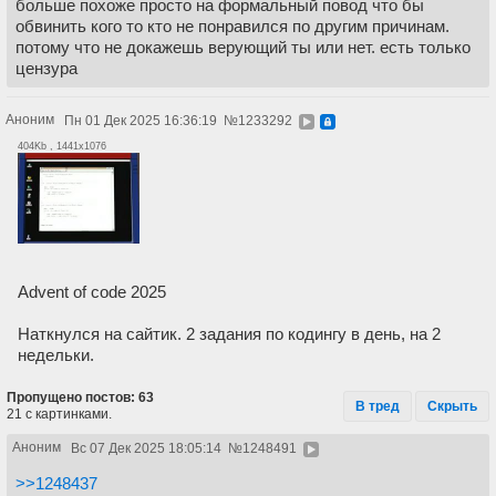
больше похоже просто на формальный повод что бы
обвинить кого то кто не понравился по другим причинам.
потому что не докажешь верующий ты или нет. есть только
цензура
Аноним
Пн 01 Дек 2025 16:36:19
№
1233292
404Kb , 1441x1076
Advent of code 2025
Наткнулся на сайтик. 2 задания по кодингу в день, на 2
недельки.
Пропущено постов: 63
В тред
Скрыть
21 с картинками.
Аноним
Вс 07 Дек 2025 18:05:14
№
1248491
>>1248437