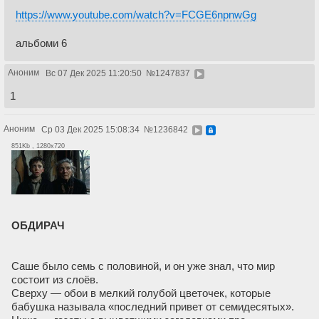
https://www.youtube.com/watch?v=FCGE6npnwGg
альбоми 6
Аноним
Вс 07 Дек 2025 11:20:50
№
1247837
1
Аноним
Ср 03 Дек 2025 15:08:34
№
1236842
851Kb , 1280x720
ОБДИРАЧ
Саше было семь с половиной, и он уже знал, что мир
состоит из слоёв.
Сверху — обои в мелкий голубой цветочек, которые
бабушка называла «последний привет от семидесятых».