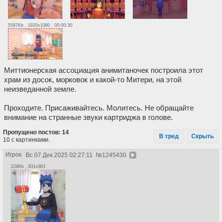
5597Kb , 1920x1080 , 00:00:30
Миттионерская ассоциация анимитаночек построила этот
храм из досок, морковок и какой-то Митери, на этой
неизведанной земле.
Проходите. Присаживайтесь. Молитесь. Не обращайте
внимание на странные звуки картриджа в голове.
Пропущено постов: 14
В тред
Скрыть
10 с картинками.
Игрок
Вс 07 Дек 2025 02:27:11
№
1245430
229Kb , 831x901