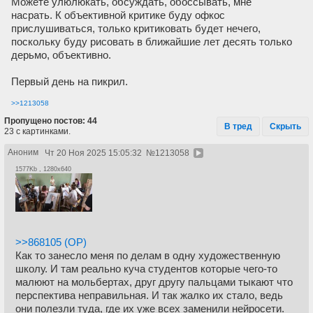
Можете улюлюкать, обсуждать, обоссывать, мне
насрать. К объективной критике буду офкос
прислушиваться, только критиковать будет нечего,
поскольку буду рисовать в ближайшие лет десять только
дерьмо, объективно.
Первый день на пикрил.
>>1213058
Пропущено постов: 44
В тред
Скрыть
23 с картинками.
Аноним
Чт 20 Ноя 2025 15:05:32
№
1213058
1577Kb , 1280x640
>>868105 (OP)
Как то занесло меня по делам в одну художественную
школу. И там реально куча студентов которые чего-то
малюют на мольбертах, друг другу пальцами тыкают что
перспектива неправильная. И так жалко их стало, ведь
они полезли туда, где их уже всех заменили нейросети.