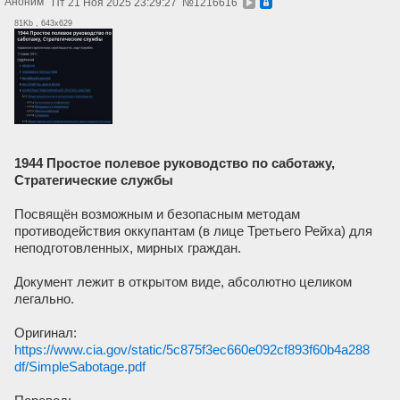
Аноним
Пт 21 Ноя 2025 23:29:27
№
1216616
81Kb , 643x629
1944 Простое полевое руководство по саботажу,
Стратегические службы
Посвящён возможным и безопасным методам
противодействия оккупантам (в лице Третьего Рейха) для
неподготовленных, мирных граждан.
Документ лежит в открытом виде, абсолютно целиком
легально.
Оригинал:
https://www.cia.gov/static/5c875f3ec660e092cf893f60b4a288
df/SimpleSabotage.pdf