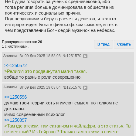
Не будем говорить за учёных средневековья, ибо
тогда религия больше доминировала в обществе из
политических и социальных причин.
Под верующими я беру в расчет и деистов, и тех кто
интерпретирует Бога в философском смысле, и тех в
чем представлении Бог - седой мужичок на небесах.
Пропущено постов: 20
В тред
Скрыть
1 с картинками.
Аноним
Вт 09 Дек 2025 18:58:08
№
1251570
>>1250572
>Религия это продвинутая магия такая.
вобще то разные роли соверешенно.
Аноним
Вт 09 Дек 2025 19:03:04
№
1251576
>>1250596
думаю твои теории хоть и имеют смысл, но толком не
доказаны.
мимо современный психолог
>>1250897
>Там где атеизм, там сатанизм и чайлдфри, а это статья. Ты
не местный? Из Гейропы? Только там атеизм в почете.