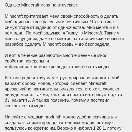
Однако Minecraft меня не отпускает.
Minecraft притягивает меня своей способностью делать
моё одиночество красивым и поэтичным. Что-то типа
симулятора страдания от одиночества. Мир мёртв и я в
нём один. По моей задумке, я "живу" в Minecraft. Такие у
меня ощущения, даже не смотря на титанические попытки
разрабов сделать Minecraft соевым до беспредела.
И вот, в течение разработки многие ценимые мной
свойства похерены, и
добавление критические недостатки, но есть моды.
В этом треде я хочу вам структурировано изложить мой
вариант сборки модов, который сделает Minecraft
чрезвычайно притягательным для тех, кто хоть сколько-
нибудь мылит так же, как я или просто интересуется, что
бы накатить. А так же пояснить, почему я поставил
конкретно эти моды.
На сайте с модами modrinth можно удобно скачивать и
создавать списки предпочтительных модов, потому я
пользуюсь конкретно им. Версию я избрал 1.20.1, потому