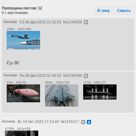
Пропущено постов: 12
В тред
Скрыть
8 с картинками.
Аноним
Сб 06 Дек 2025 21:32:01
№
1244258
104Kb , 1920x1080
Су-30
Аноним
Пн 08 Дек 2025 01:46:22
№
1249160
64Kb , 640x343
495Kb , 2560x1706
121Kb , 1600x725
Аноним
Вс 19 Окт 2025 17:13:40
№
1145217
4176Kb , 3414x4300