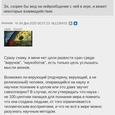
Эх, скорее бы мод на нейрообщение с ней в игре, и может
некоторые взаимодействия
Аноним
Чт 04 Дек 2025 00:57:23
№
1238433
224Kb , 752x423
Сразу скажу, я меня нет цели развести срач среди
"вирунов", "наукоботов", есть только цель услышать
мысли анонов.
Возможен ли верующий (подчеркну, верующий, а не
религиозный) человек, опирающийся на науку и
научное познание в целом или это даже звучит
смехотворно? В случае, если утверждать что наука -
не 100-центная панацея для познания мира и помнить
что она создана людьми, от того ограничивается
человеческим восприятием, и что не всё в мире можно
разузнать научным методом.