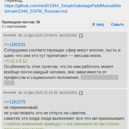
Перевод:
https://github.com/nixt0/1944_SimpleSabotageFieldManual/blo
b/main/1944_SSFM_Russian.md
Пропущено постов: 36
В тред
Скрыть
2 с картинками.
Аноним
Вс 14 Дек 2025 20:59:01
№
1261582
>>1260191
Сотрудники соответствующих сфер могут вполне, пусть и
шанс что они это тут прочитают — весьма низок.
>5.11 и 5.12
Особенность этих пунктов, что по ним работать может
вообще почти каждый человек, вне зависимости от
профессии и социального положения.
И ох как же работа
идёт!
Аноним
Вс 14 Дек 2025 21:15:35
№
1261601
>>1261579
не переиначивай.
не участвовать это не отпуск на самотек.
самотек это когда люди выполняют все что им приказывают.
>любые изменения приведут к как минимум не настолько