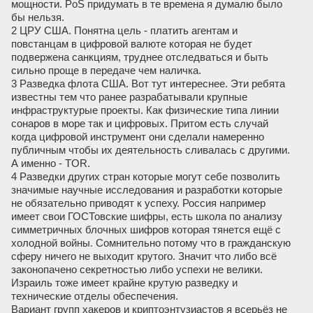
мощности. PoS придумать в те времена я думалю было
бы нельзя.
2 ЦРУ США. Понятна цель - платить агентам и
повстанцам в цифровой валюте которая не будет
подвержена санкциям, труднее отследваться и быть
сильно проще в передаче чем наличка.
3 Разведка флота США. Вот тут интереснее. Эти ребята
известны тем что ранее разрабатывали крупные
инфраструктурые проекты. Как физические типа линии
сонаров в море так и цифровых. Притом есть случай
когда цифровой инструмент они сделали намеренно
публичным чтобы их деятельность сливалась с другими.
А именно - TOR.
4 Разведки других стран которые могут себе позволить
значимые научные исследования и разработки которые
не обязательно приводят к успеху. Россия например
имеет свои ГОСТовские шифры, есть школа по анализу
симметричных блочных шифров которая тянется ещё с
холодной войны. Сомнительно потому что в гражданскую
сферу ничего не выходит крутого. Значит что либо всё
законопачено секретностью либо успехи не велики.
Израиль тоже имеет крайне крутую разведку и
технические отделы обеспечения.
Вариант групп хакеров и криптоэнтузиастов я всерьёз не