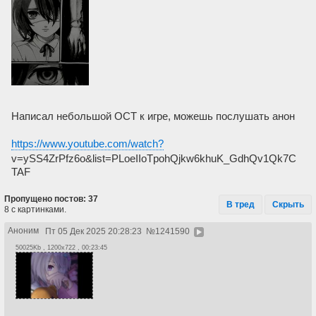
Написал небольшой ОСТ к игре, можешь послушать анон
https://www.youtube.com/watch?
v=ySS4ZrPfz6o&list=PLoeIIoTpohQjkw6khuK_GdhQv1Qk7C
TAF
Пропущено постов: 37
В тред
Скрыть
8 с картинками.
Аноним
Пт 05 Дек 2025 20:28:23
№
1241590
50025Kb , 1200x722 , 00:23:45