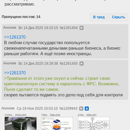
рассматриваю.
Пропущено постов: 14
.
В тред
Скрыть
Аноним
Вс 14 Дек 2025 19:10:15
№
1261404
>>1261370
В любом случае государство попольуется
свеженапечатанными деньгами раньше бизнеса, а бизнес
раньше работяги. А ещё позже иностранцы.
Аноним
Вс 14 Дек 2025 19:29:38
№
1261455
>>1261370
>Трампыня от этого уже охуел и сейчас строит свою
криптовалютную систему в параллель с ФРС. Возможно,
Пыня сделает то же самое.
скорее пытаются подмять это дело под себя для контроля
Аноним
Ср 19 Ноя 2025 10:03:10
№
1209943
152Kb , 1600x900
75Kb , 588x649
47Kb , 688x401