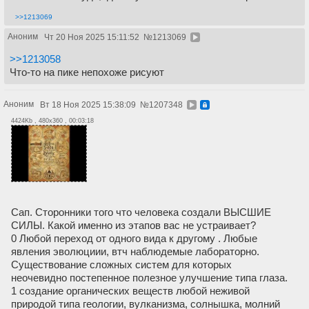
>>1213069
Аноним
Чт 20 Ноя 2025 15:11:52
№
1213069
>>1213058
Что-то на пике непохоже рисуют
Аноним
Вт 18 Ноя 2025 15:38:09
№
1207348
4424Kb , 480x360 , 00:03:18
Сап. Сторонники того что человека создали ВЫСШИЕ
СИЛЫ. Какой именно из этапов вас не устраивает?
0 Любой переход от одного вида к другому . Любые
явления эволюциии, втч наблюдемые лабораторно.
Существование сложных систем для которых
неочевидно постепенное полезное улучшение типа глаза.
1 создание органических веществ любой неживой
природой типа геологии, вулканизма, солнышка, молний