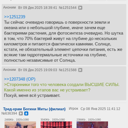
Аноним
Вт 09 Дек 2025 18:39:41
№
1251544
>>1251239
Ты сейчас очевидно говоришь о поверхности земли и
океана или о небольшой глубине, иначе зачем еще
бактериями растения, для фотосинтеза очевидно. Но шутка
в том, что 70% бактерий живут на глубине до нескольких
километров и питаются фактически камнями. Солнце,
кстати, не обязательный элемент цепочки питания, есть же
всякие там гидротермальные источники на глубине,
полностью независимые от Солнца.
Аноним
Вт 09 Дек 2025 19:09:03
№
1251588
>>1207348 (OP)
>Сторонники того что человека создали ВЫСШИЕ СИЛЫ.
Какой именно из этапов вас не устраивает?
Похуй, меня всё устраивает.
Игрок
Тред-храм Богини Миты (филиал)
Ср 08 Янв 2025 11:41:12
№
636394
2469Kb , 1920x1080
3040Kb , 1920x1080
2384Kb , 1920x1080