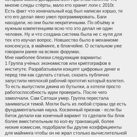
многие следы стёрты, мало кто хранит логи с 2010г.
Есть факт что изначальный код был написан хоршо, те
кто его делал явно умел программировать. Баги
находили, но они были некритичными. По объёму и
нужным компетенциям ясно что это делал не один
человек. Ну и что создана система была не с нуля для
тех кто изучал вопрос. Новшество было в механизме
консенсуса, в майнинге, в блокчейне. О остальном уже
говорили ранее на всяких форумах.
Мне наиболее близки следуюищие варианты:
1 Группа учёных экономистов или криптографов в
институте. Разрабатывали концепт цифровых денег и
перед тем как сделать статью, сказать публично
запустили неплохой рабочий прототип который взлетел.
То есть выпустили джина из бутылки, а хотели просто
работоспособность идеи проверить. После чего
замолчали. Сам Сатоши умер. Группа перестала
заниматься темой. Могли быть из любой страны где есть
фундаментальная наука. Косвенный признак - если бы
биток делали как конечный вариант то сделали бы блок
более вместительным по кол-ву транзакций, более
низкие комиссии, подобрали бы другие коэффициенты
для майнинга чтобы он не жрал столько вычислительной