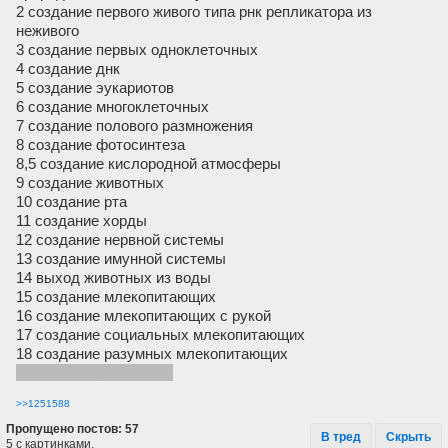
2 создание первого живого типа рнк репликатора из
неживого
3 создание первых одноклеточных
4 создание днк
5 создание эукариотов
6 создание многоклеточных
7 создание полового размножения
8 создание фотосинтеза
8,5 создание кислородной атмосферы
9 создание животных
10 создание рта
11 создание хорды
12 создание нервной системы
13 создание имунной системы
14 выход животных из воды
15 создание млекопитающих
16 создание млекопитающих с рукой
17 создание социальных млекопитающих
18 создание разумных млекопитающих
19 выкоп чёрного моря
>>1251588
Пропущено постов: 57
В тред
Скрыть
5 с картинками.