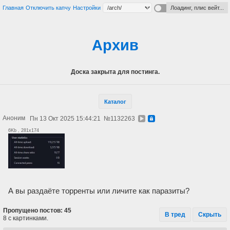
Главная
Отключить капчу
Настройки
Лоадинг, плис вейт...
Архив
Доска закрыта для постинга.
Каталог
Аноним
Пн 13 Окт 2025 15:44:21
№
1132263
6Kb , 281x174
А вы раздаёте торренты или личите как паразиты?
Пропущено постов: 45
В тред
Скрыть
8 с картинками.