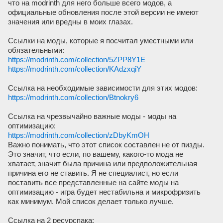
что на modrinth для него больше всего модов, а
официальные обновления после этой версии не имеют
значения или вредны в моих глазах.
Ссылки на моды, которые я посчитал уместными или
обязательными:
https://modrinth.com/collection/5ZPP8Y1E
https://modrinth.com/collection/KAdzxqiY
Ссылка на необходимые зависимости для этих модов:
https://modrinth.com/collection/Btnokry6
Ссылка на чрезвычайно важные моды - моды на
оптимизацию:
https://modrinth.com/collection/zDbyKmOH
Важно понимать, что этот список составлен не от пизды.
Это значит, что если, по вашему, какого-то мода не
хватает, значит была причина или предположительная
причина его не ставить. Я не специалист, но если
поставить все представленные на сайте моды на
оптимизацию - игра будет нестабильна и микрофризить
как минимум. Мой список делает только лучше.
Ссылка на 2 ресурспака: