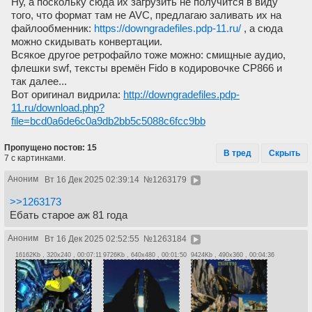
Ну, а поскольку сюда их загрузить не получится в виду
того, что формат там не AVC, предлагаю заливать их на
файлообменник:
https://downgradefiles.pdp-11.ru/
, а сюда
можно скидывать конвертации.
Всякое другое ретрофайло тоже можно: смищные аудио,
флешки swf, тексты времён Fido в кодировочке CP866 и
так далее...
Вот оригинал видрила:
http://downgradefiles.pdp-
11.ru/download.php?
file=bcd0a6de6c0a9db2bb5c5088c6fcc9bb
Пропущено постов: 15
В тред
Скрыть
7 с картинками.
Аноним
Вт 16 Дек 2025 02:39:14
№
1263179
>>1263173
Ебать старое аж 81 года
Аноним
Вт 16 Дек 2025 02:52:55
№
1263184
16162Kb , 320x240 , 00:07:11
9726Kb , 640x480 , 00:01:50
9424Kb , 490x360 , 00:04:36