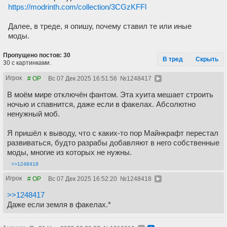
https://modrinth.com/collection/3CGzKFFl
Далее, в треде, я опишу, почему ставил те или иные
моды.
Пропущено постов: 30
В тред
Скрыть
30 с картинками.
Игрок
# OP
Вс 07 Дек 2025 16:51:56
№
1248417
В моём мире отключён фантом. Эта хуита мешает строить
ночью и спавнится, даже если в факелах. Абсолютно
ненужный моб.
Я пришёл к выводу, что с каких-то пор Майнкрафт перестал
развиваться, будто разрабы добавляют в него собственные
моды, многие из которых не нужны.
>>1248418
Игрок
# OP
Вс 07 Дек 2025 16:52:20
№
1248418
>>1248417
Даже если земля в факелах.*